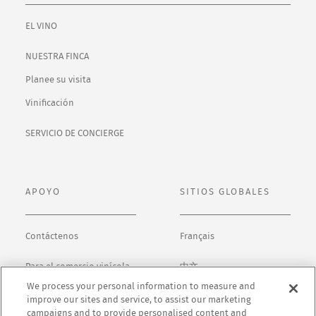
EL VINO
NUESTRA FINCA
Planee su visita
Vinificación
SERVICIO DE CONCIERGE
APOYO
SITIOS GLOBALES
Contáctenos
Français
Para el comercio vinícola
中文
We process your personal information to measure and
Póliza de privacidad
日本語
improve our sites and service, to assist our marketing
campaigns and to provide personalised content and