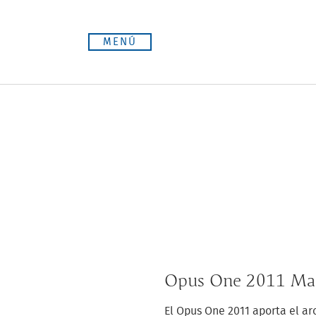
Saltar
al
MENÚ
contenido
Opus One 2011 M
El Opus One 2011 aporta el a