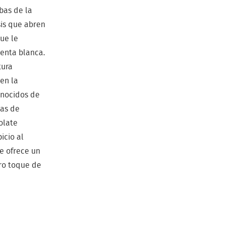
rbas de la
sis que abren
que le
ienta blanca.
tura
en la
onocidos de
yas de
olate
icio al
e ofrece un
ro toque de